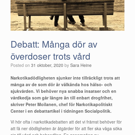
Debatt: Många dör av
överdoser trots vård
Posted on
31 oktober, 2020
by
Sara Heine
Narkotikadödligheten sjunker inte tillräckligt trots att
många av de som dör är välkända hos hälso- och
sjukvården. Vi behöver nya snabba insatser och en
vårdkedja som går längre än till enbart drogfrihet,
skriver Peter Moilanen, chef för Narkotikapolitiskt
Center i en debattartikel i tidningen Socialpolitik.
Vi hör ofta i narkotikadebatten att det vi främst behöver för
att få ner dödligheten är åtgärder för att fler ska våga söka
sig till vård och behandling. En genomgång av