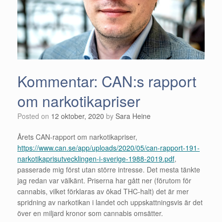
Kommentar: CAN:s rapport
om narkotikapriser
Posted on
12 oktober, 2020
by
Sara Heine
Årets CAN-rapport om narkotikapriser,
https://www.can.se/app/uploads/2020/05/can-rapport-191-
narkotikaprisutvecklingen-i-sverige-1988-2019.pdf
,
passerade mig först utan större intresse. Det mesta tänkte
jag redan var välkänt. Priserna har gått ner (förutom för
cannabis, vilket förklaras av ökad THC-halt) det är mer
spridning av narkotikan i landet och uppskattningsvis är det
över en miljard kronor som cannabis omsätter.