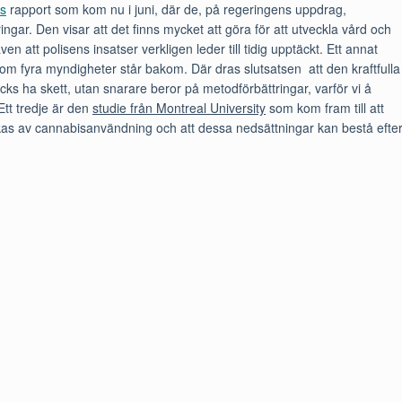
ns
rapport som kom nu i juni, där de
,
på regeringens uppdrag,
ingar. Den visar att det finns mycket att göra för att utveckla vård och
n att polisens insatser verkligen leder till tidig upptäckt. Ett annat
om f
yra myndigheter står bakom. Där dras slutsatsen att den kraftfulla
cks ha skett, utan snarare beror på metodförbättringar, varför vi å
Ett tredje är den
studie från Montreal University
som kom fram till att
s av cannabisanvändning och att dessa nedsättningar kan bestå efte