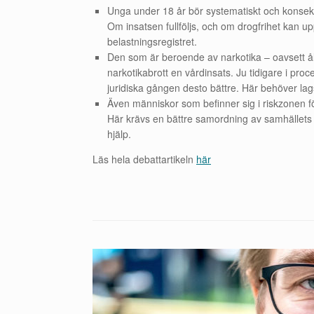
Unga under 18 år bör systematiskt och konsekve
Om insatsen fullföljs, och om drogfrihet kan up
belastningsregistret.
Den som är beroende av narkotika – oavsett ålde
narkotikabrott en vårdinsats. Ju tidigare i p
juridiska gången desto bättre. Här behöver lags
Även människor som befinner sig i riskzonen för
Här krävs en bättre samordning av samhällets ol
hjälp.
Läs hela debattartikeln
här