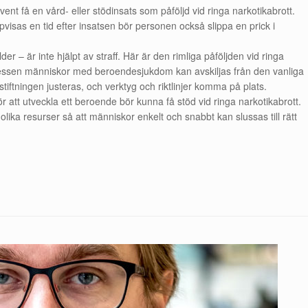
nt få en vård- eller stödinsats som påföljd vid ringa narkotikabrott.
pvisas en tid efter insatsen bör personen också slippa en prick i
r – är inte hjälpt av straff. Här är den rimliga påföljden vid ringa
rocessen människor med beroendesjukdom kan avskiljas från den vanliga
tiftningen justeras, och verktyg och riktlinjer komma på plats.
 att utveckla ett beroende bör kunna få stöd vid ringa narkotikabrott.
ika resurser så att människor enkelt och snabbt kan slussas till rätt