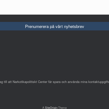
Prenumerera på vårt nyhetsbrev
till att Narkotikapolitiskt Center får spara och använda mina kontaktuppgifte
A
SiteOrigin
Theme