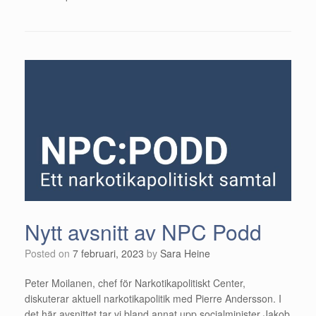
Nytt avsnitt av NPC Podd
Posted on
7 februari, 2023
by
Sara Heine
Peter Moilanen, chef för Narkotikapolitiskt Center,
diskuterar aktuell narkotikapolitik med Pierre Andersson. I
det här avsnittet tar vi bland annat upp socialminister Jakob