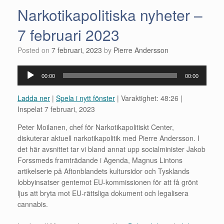
Narkotikapolitiska nyheter –
7 februari 2023
Posted on
7 februari, 2023
by
Pierre Andersson
Ljudspelare
00:00
00:00
Ladda ner
|
Spela i nytt fönster
|
Varaktighet: 48:26
|
Inspelat 7 februari, 2023
Peter Moilanen, chef för Narkotikapolitiskt Center,
diskuterar aktuell narkotikapolitik med Pierre Andersson. I
det här avsnittet tar vi bland annat upp socialminister Jakob
Forssmeds framträdande i Agenda, Magnus Lintons
artikelserie på Aftonblandets kultursidor och Tysklands
lobbyinsatser gentemot EU-kommissionen för att få grönt
ljus att bryta mot EU-rättsliga dokument och legalisera
cannabis.