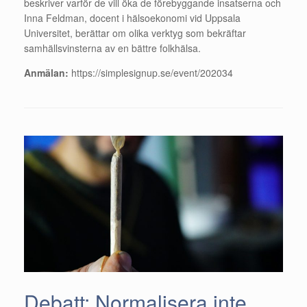
beskriver varför de vill öka de förebyggande insatserna och
Inna Feldman, docent i hälsoekonomi vid Uppsala
Universitet, berättar om olika verktyg som bekräftar
samhällsvinsterna av en bättre folkhälsa.
Anmälan:
https://simplesignup.se/event/202034
Debatt: Normalisera inte