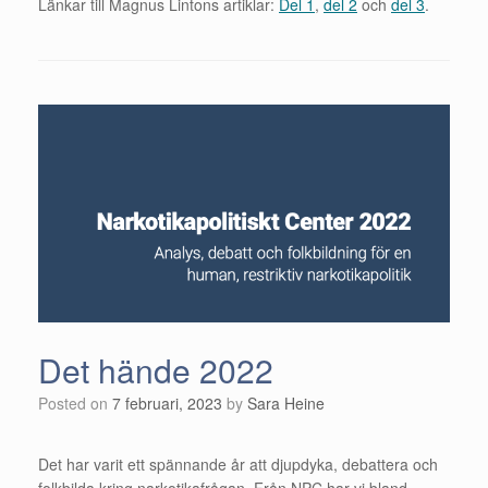
Länkar till Magnus Lintons artiklar:
Del 1
,
del 2
och
del 3
.
Det hände 2022
Posted on
7 februari, 2023
by
Sara Heine
Det har varit ett spännande år att djupdyka, debattera och
folkbilda kring narkotikafrågan. Från NPC har vi bland