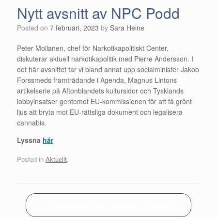
Nytt avsnitt av NPC Podd
Posted on
7 februari, 2023
by
Sara Heine
Peter Moilanen, chef för Narkotikapolitiskt Center,
diskuterar aktuell narkotikapolitik med Pierre Andersson. I
det här avsnittet tar vi bland annat upp socialminister Jakob
Forssmeds framträdande i Agenda, Magnus Lintons
artikelserie på Aftonblandets kultursidor och Tysklands
lobbyinsatser gentemot EU-kommissionen för att få grönt
ljus att bryta mot EU-rättsliga dokument och legalisera
cannabis.
Lyssna
här
Posted in
Aktuellt
.
Post navigation
←
Narkotikapolitiska nyheter – 7 februari…