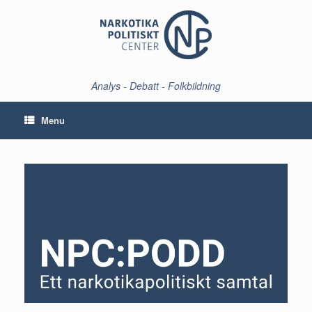
Skip
to
content
Analys - Debatt - Folkbildning
Menu