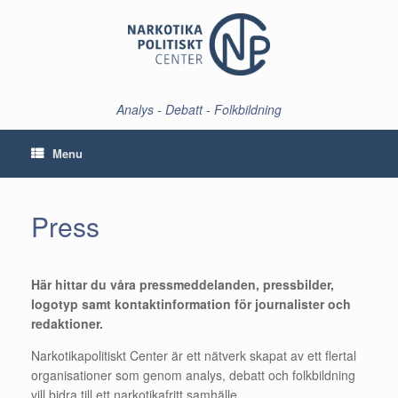
Skip
to
content
Analys - Debatt - Folkbildning
Menu
Press
Här hittar du våra pressmeddelanden, pressbilder,
logotyp samt kontaktinformation för journalister och
redaktioner.
Narkotikapolitiskt Center är ett nätverk skapat av ett flertal
organisationer som genom analys, debatt och folkbildning
vill bidra till ett narkotikafritt samhälle.