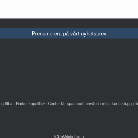
Prenumerera på vårt nyhetsbrev
till att Narkotikapolitiskt Center får spara och använda mina kontaktuppgifte
A
SiteOrigin
Theme