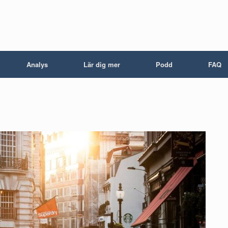
Analys
Lär dig mer
Podd
FAQ