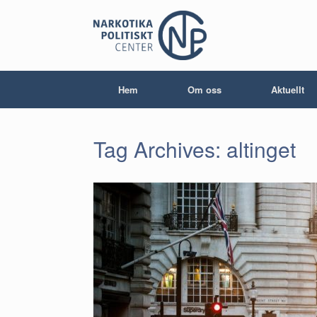
Skip
to
content
Hem
Om oss
Aktuellt
Tag Archives:
altinget