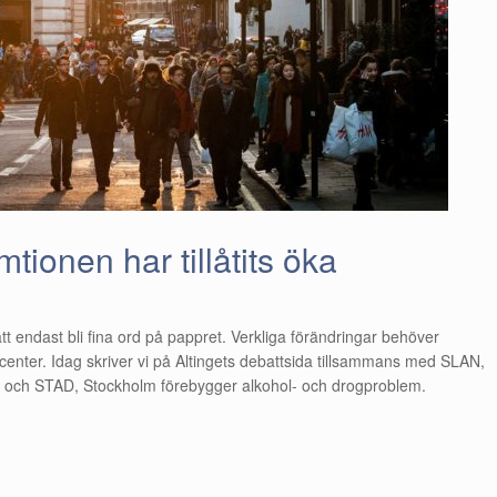
tionen har tillåtits öka
t endast bli fina ord på pappret. Verkliga förändringar behöver
enter. Idag skriver vi på Altingets debattsida tillsammans med SLAN,
or och STAD, Stockholm förebygger alkohol- och drogproblem.