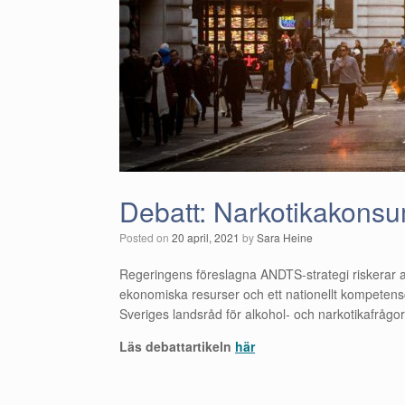
Debatt: Narkotikakonsum
Posted on
20 april, 2021
by
Sara Heine
Regeringens föreslagna ANDTS-strategi riskerar at
ekonomiska resurser och ett nationellt kompetensc
Sveriges landsråd för alkohol- och narkotikafråg
Läs debattartikeln
här