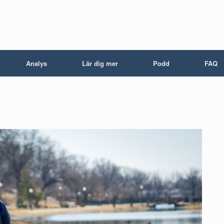
Analys
Lär dig mer
Podd
FAQ