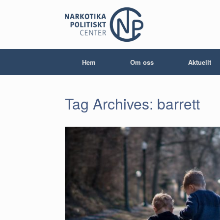
Skip
to
content
Hem
Om oss
Aktuellt
Tag Archives:
barrett