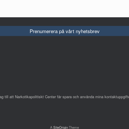
Prenumerera på vårt nyhetsbrev
till att Narkotikapolitiskt Center får spara och använda mina kontaktuppgifte
A
SiteOrigin
Theme