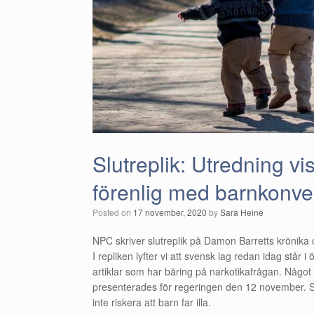
Slutreplik: Utredning vis
förenlig med barnkonve
Posted on
17 november, 2020
by
Sara Heine
NPC skriver slutreplik på Damon Barretts krönika
I repliken lyfter vi att svensk lag redan idag stå
artiklar som har bäring på narkotikafrågan. Någ
presenterades för regeringen den 12 november. Sam
inte riskera att barn far illa.