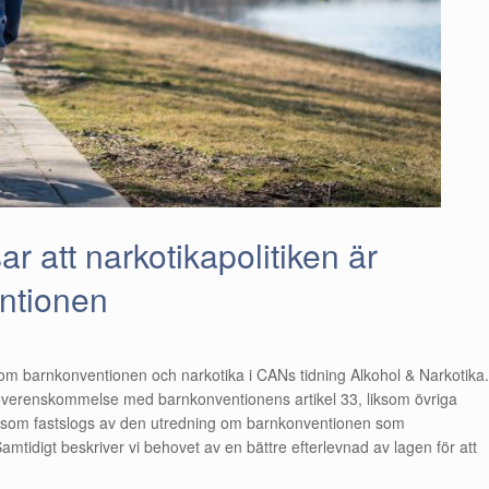
ar att narkotikapolitiken är
ntionen
 om barnkonventionen och narkotika i CANs tidning Alkohol & Narkotika.
r i överenskommelse med barnkonventionens artikel 33, liksom övriga
ot som fastslogs av den utredning om barnkonventionen som
tidigt beskriver vi behovet av en bättre efterlevnad av lagen för att