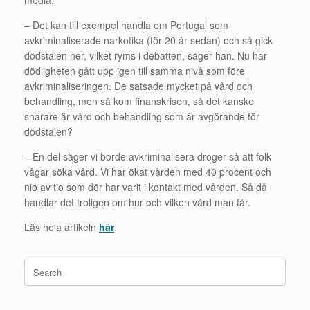
– Det kan till exempel handla om Portugal som
avkriminaliserade narkotika (för 20 år sedan) och så gick
dödstalen ner, vilket ryms i debatten, säger han. Nu har
dödligheten gått upp igen till samma nivå som före
avkriminaliseringen. De satsade mycket på vård och
behandling, men så kom finanskrisen, så det kanske
snarare är vård och behandling som är avgörande för
dödstalen?
– En del säger vi borde avkriminalisera droger så att folk
vågar söka vård. Vi har ökat vården med 40 procent och
nio av tio som dör har varit i kontakt med vården. Så då
handlar det troligen om hur och vilken vård man får.
Läs hela artikeln
här
Search
for: