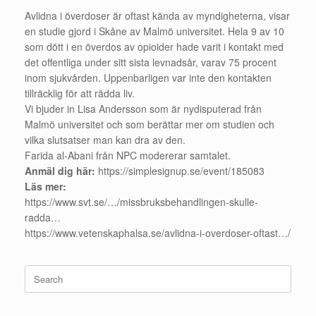
Avlidna i överdoser är oftast kända av myndigheterna, visar
en studie gjord i Skåne av Malmö universitet. Hela 9 av 10
som dött i en överdos av opioider hade varit i kontakt med
det offentliga under sitt sista levnadsår, varav 75 procent
inom sjukvården. Uppenbarligen var inte den kontakten
tillräcklig för att rädda liv.
Vi bjuder in Lisa Andersson som är nydisputerad från
Malmö universitet och som berättar mer om studien och
vilka slutsatser man kan dra av den.
Farida al-Abani från NPC modererar samtalet.
Anmäl dig här:
https://simplesignup.se/event/185083
Läs mer:
https://www.svt.se/…/missbruksbehandlingen-skulle-
radda
…
https://www.vetenskaphalsa.se/avlidna-i-overdoser-oftast…/
Search
for: