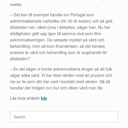
media.
– Det kan till exempel handla om Portugal som
avkriminaliserade narkotika (för 20 år sedan) och så gick
dödstalen ner, vilket ryms i debatten, säger han. Nu har
dödligheten gått upp igen till samma nivå som före
avkriminaliseringen. De satsade mycket på vård och
behandling, men så kom finanskrisen, så det kanske
snarare är vård och behandling som är avgörande för
dödstalen?
– En del säger vi borde avkriminalisera droger så att folk
vågar söka vård. Vi har ökat vården med 40 procent och
nio av tio som dör har varit i kontakt med vården. Så då
handlar det troligen om hur och vilken vård man får.
Läs hela artikeln
här
Search
for: