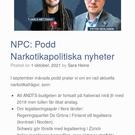
NPC: Podd
Narkotikapolitiska nyheter
Posted on
1 oktober, 2021
by
Sara Heine
I september månads podd pratar vi om en rad aktuella
narkotikafrågor, som:
Att ANDTS-budgeten är fortsatt på halverad nivå jfr med
2018 men tullen får ökat anslag.
Om legaliseringsspår i flera länder:
Regeringspartiet De Gröna i Finland vill legalisera
(kontrast i Norden).
Schweiz gör försök med legalisering i Zürich
Italien legaliserar hemodling, men skärper straff för