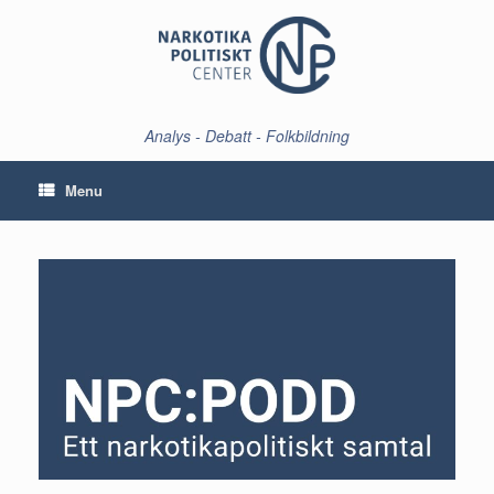
Skip
to
content
Analys - Debatt - Folkbildning
Menu