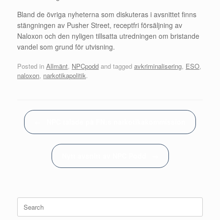
Bland de övriga nyheterna som diskuteras i avsnittet finns
stängningen av Pusher Street, receptfri försäljning av
Naloxon och den nyligen tillsatta utredningen om bristande
vandel som grund för utvisning.
Posted in
Allmänt
,
NPCpodd
and tagged
avkriminalisering
,
ESO
,
naloxon
,
narkotikapolitik
.
Post navigation
←
NPC talade på FN:s narkotikakommission
Nytt avsnitt av NPC Podd
→
Search
for: