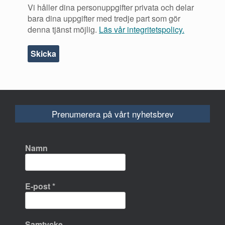
Vi håller dina personuppgifter privata och delar
bara dina uppgifter med tredje part som gör
denna tjänst möjlig.
Läs vår integritetspolicy.
Prenumerera på vårt nyhetsbrev
Namn
E-post
*
Samtycke