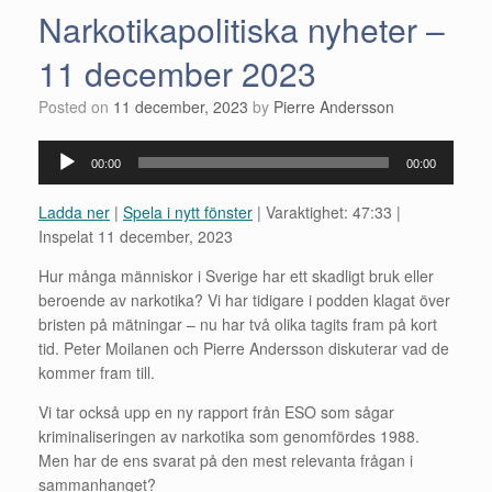
Narkotikapolitiska nyheter –
11 december 2023
Posted on
11 december, 2023
by
Pierre Andersson
Ljudspelare
00:00
00:00
Ladda ner
|
Spela i nytt fönster
|
Varaktighet: 47:33
|
Inspelat 11 december, 2023
Hur många människor i Sverige har ett skadligt bruk eller
beroende av narkotika? Vi har tidigare i podden klagat över
bristen på mätningar – nu har två olika tagits fram på kort
tid. Peter Moilanen och Pierre Andersson diskuterar vad de
kommer fram till.
Vi tar också upp en ny rapport från ESO som sågar
kriminaliseringen av narkotika som genomfördes 1988.
Men har de ens svarat på den mest relevanta frågan i
sammanhanget?