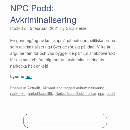
NPC Podd:
Avkriminalisering
Posted on
5 februari, 2021
by
Sara Heine
En genomgång av kunskapsläget och den politiska arena
som avkriminalisering i Sverige rör sig på idag. Vilka är
argumenten för och vad bygger de på? En snabböversikt
för dig som vill lära dig mer om avkriminalisering av
narkotika helt enkelt!
Lyssna
här
Posted in
Aktuellt
,
Allmänt
and tagged
avkriminalisering
,
narkotika
,
narkotikapolitik
,
Narkotikapolitiskt center
,
npc
,
podd
.
Post navigation
←
NPC Kunskap: Avkriminalisering