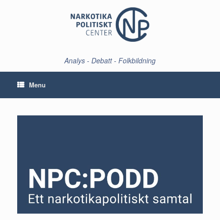
Skip
to
content
Analys - Debatt - Folkbildning
Menu