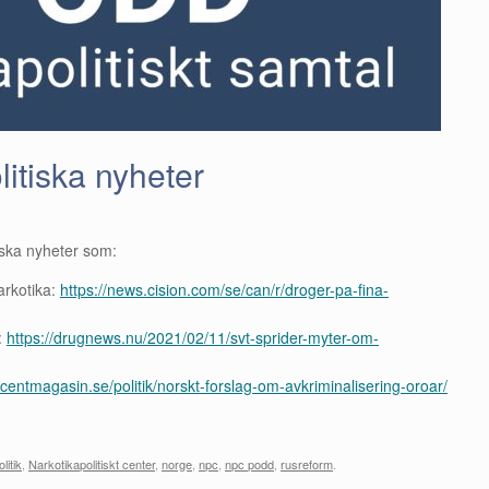
itiska nyheter
tiska nyheter som:
arkotika:
https://news.cision.com/se/can/r/droger-pa-fina-
:
https://drugnews.nu/2021/02/11/svt-sprider-myter-om-
ccentmagasin.se/politik/norskt-forslag-om-avkriminalisering-oroar/
litik
,
Narkotikapolitiskt center
,
norge
,
npc
,
npc podd
,
rusreform
.