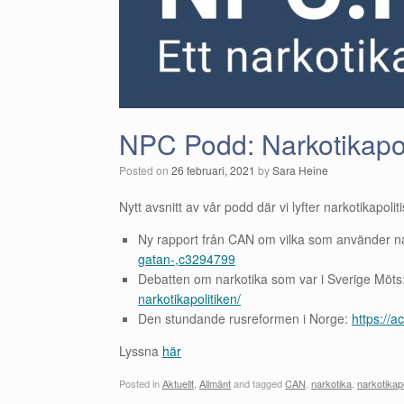
NPC Podd: Narkotikapol
Posted on
26 februari, 2021
by
Sara Heine
Nytt avsnitt av vår podd där vi lyfter narkotikapoli
Ny rapport från CAN om vilka som använder n
gatan-,c3294799
Debatten om narkotika som var i Sverige Möts
narkotikapolitiken/
Den stundande rusreformen i Norge:
https://a
Lyssna
här
Posted in
Aktuellt
,
Allmänt
and tagged
CAN
,
narkotika
,
narkotikapo