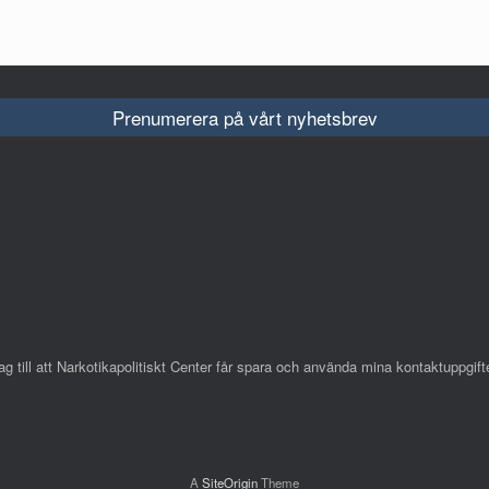
Prenumerera på vårt nyhetsbrev
till att Narkotikapolitiskt Center får spara och använda mina kontaktuppgifte
A
SiteOrigin
Theme