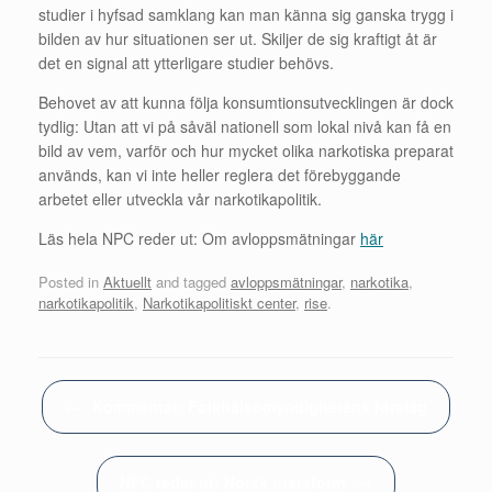
studier i hyfsad samklang kan man känna sig ganska trygg i
bilden av hur situationen ser ut. Skiljer de sig kraftigt åt är
det en signal att ytterligare studier behövs.
Behovet av att kunna följa konsumtionsutvecklingen är dock
tydlig: Utan att vi på såväl nationell som lokal nivå kan få en
bild av vem, varför och hur mycket olika narkotiska preparat
används, kan vi inte heller reglera det förebyggande
arbetet eller utveckla vår narkotikapolitik.
Läs hela NPC reder ut: Om avloppsmätningar
här
Posted in
Aktuellt
and tagged
avloppsmätningar
,
narkotika
,
narkotikapolitik
,
Narkotikapolitiskt center
,
rise
.
Post navigation
←
Kommentar: Folkhälsomyndighetens förslag
NPC reder ut: Norsk rusreform
→