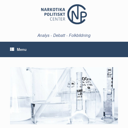
Skip
to
content
Analys - Debatt - Folkbildning
Menu