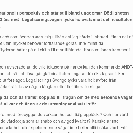
rnationellt perspektiv och står still bland ungdomar. Dödligheten
13 års nivå. Legaliseringsvågen tycks ha avstannat och resultaten
.
a och som överraskade mig utifrån det jag hörde i februari. Finns det d
 det utan mycket behöver fortfarande göras. Inte minst då
ityderna håller på att skifta till mer tillåtande. Konsumtionen kommer i
ingen aviserade att de ville fokusera på narkotika i den kommande ANDT
 som ett sätt att lösa gängkriminaliteten. Inga andra riksdagspolitiker
t förslaget. Legalisering i Sverige tycks vara helt avförd från
ker vi inte av någon längtan efter fler liberaliseringar.
p då och då främst kopplad till frågan om de med beroende vågar
 allvar och är en av de utmaningar vi står inför.
serat med förebyggande verksamhet och tidig upptäckt? Och hur vård
de vårdkedja som är snabb och av god kvalitet? Kanske är inte
 alkohol- eller spelberoende vågar inte heller alltid söka vård. För