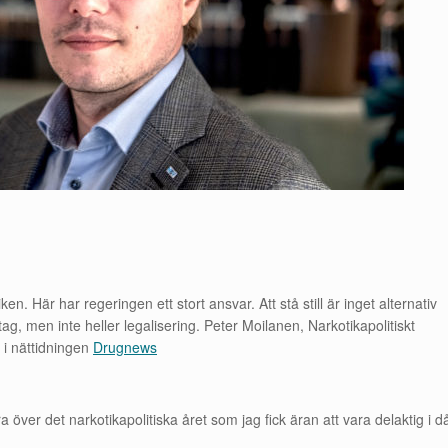
en. Här har regeringen ett stort ansvar. Att stå still är inget alternativ
g, men inte heller legalisering. Peter Moilanen, Narkotikapolitiskt
a i nättidningen
Drugnews
a över det narkotikapolitiska året som jag fick äran att vara delaktig i d