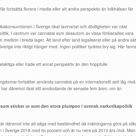
år fortsätta florera i media eller att andra perspektiv än folkhälsan får
tikakonsumtionen i Sverige ökat lavinartat och dödligheten var näst
olitik. I centrum var cannabis som dessutom av vissa förklarades vara
 medicin i breda lager. Att land efter land legaliserat eller på andra sät
 Sverige inte riktigt hänger med. Ingen politiker tycktes bry sig. Här fann
elaktiga eller hade ett annat perspektiv än den hoppfulle
ungdomar fortsätter använda cannabis på en internationellt sett låg nivå
na har däremot ökat sitt användande de senaste fem åren, om än
n som sticker ut som den stora plumpen i svensk narkotikapolitik
går däremot inte att säga med bestämdhet då mätningarna görs på olik
en i Sverige 2018 med tio procent och är nu nere på 2013 års nivå. Men