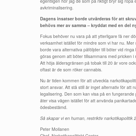
egentligen hör jag de som på riktigt bryr sig rop
avkriminalisering.
Dagens insatser borde utvärderas för att skru
behövs mer av samma – kryddat med en del ny
Fokus behöver nu vara på att ytterligare få ner 
verksamhet istället för mindre som vi har nu. Mer
borde vara alternativa påföljder till böter vid ringa
göras genom att böter tillsammans med pricken i 
Att höja åldersgränsen på tobak till 20 år vore oc
oftast är de som röker cannabis.
Nu är tiden kommen för att utveckla narkotikapol
stort ansvar. Att stå still är inget alternativ för 
legalisering. Den som kan visa på en fungerande po
åter visa vägen istället för att använda panikartad
ödesbestämd.
Så skapar vi en human, restriktiv narkotikapolitik 
Peter Moilanen
Chef, Narkotikapolitiskt Center