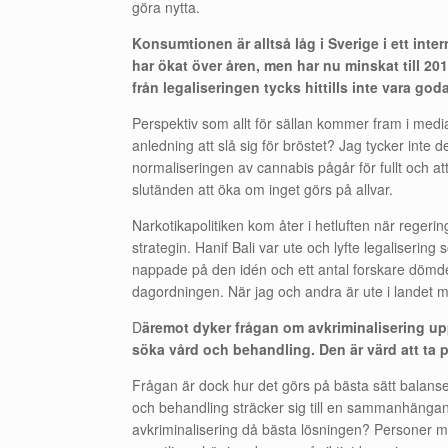
göra nytta.
Konsumtionen är alltså låg i Sverige i ett inte
har ökat över åren, men har nu minskat till 20
från legaliseringen tycks hittills inte vara goda
Perspektiv som allt för sällan kommer fram i medi
anledning att slå sig för bröstet? Jag tycker inte
normaliseringen av cannabis pågår för fullt och att
slutänden att öka om inget görs på allvar.
Narkotikapolitiken kom åter i hetluften när reger
strategin. Hanif Bali var ute och lyfte legalisering
nappade på den idén och ett antal forskare dömde u
dagordningen. När jag och andra är ute i landet mär
D
äremot dyker frågan om avkriminalisering up
söka vård och behandling. Den är värd att ta på
Frågan är dock hur det görs på bästa sätt balan
och behandling sträcker sig till en sammanhängan
avkriminalisering då bästa lösningen? Personer med