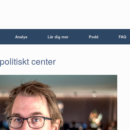
Analys
Lär dig mer
Podd
FAQ
olitiskt center