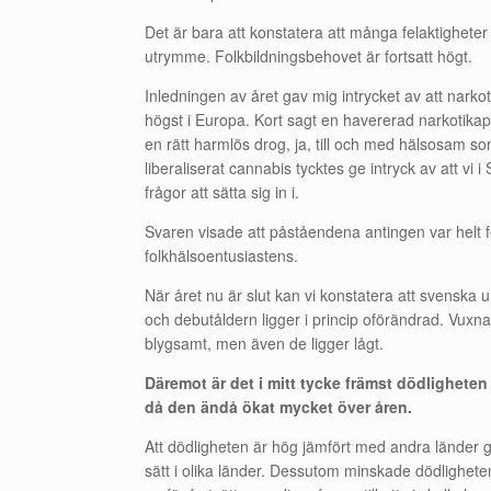
Det är bara att konstatera att många felaktigheter f
utrymme. Folkbildningsbehovet är fortsatt högt.
Inledningen av året gav mig intrycket av att narko
högst i Europa. Kort sagt en havererad narkotikap
en rätt harmlös drog, ja, till och med hälsosam som
liberaliserat cannabis tycktes ge intryck av att vi i
frågor att sätta sig in i.
Svaren visade att påståendena antingen var helt f
folkhälsoentusiastens.
När året nu är slut kan vi konstatera att svenska 
och debutåldern ligger i princip oförändrad. Vux
blygsamt, men även de ligger lågt.
Däremot är det i mitt tycke främst dödlighete
då den ändå ökat mycket över åren.
Att dödligheten är hög jämfört med andra länder 
sätt i olika länder. Dessutom minskade dödlighet