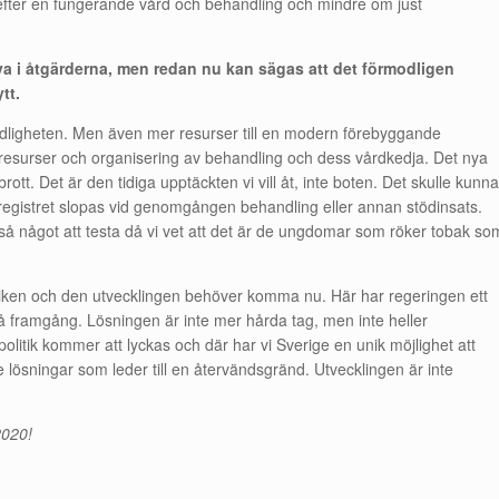
a efter en fungerande vård och behandling och mindre om just
va i åtgärderna, men redan nu kan sägas att det förmodligen
tt.
dödligheten. Men även mer resurser till en modern förebyggande
 resurser och organisering av behandling och dess vårdkedja. Det nya
 brott. Det är den tidiga upptäckten vi vill åt, inte boten. Det skulle kunna
registret slopas vid genomgången behandling eller annan stödinsats.
kså något att testa då vi vet att det är de ungdomar som röker tobak so
itiken och den utvecklingen behöver komma nu. Här har regeringen ett
att nå framgång. Lösningen är inte mer hårda tag, men inte heller
litik kommer att lyckas och där har vi Sverige en unik möjlighet att
e lösningar som leder till en återvändsgränd. Utvecklingen är inte
2020!