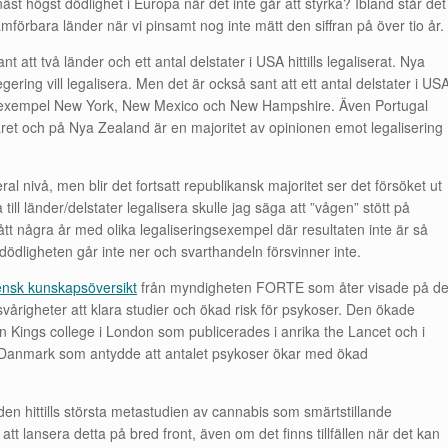
a näst högst dödlighet i Europa när det inte går att styrka? Ibland står det
mförbara länder när vi pinsamt nog inte mätt den siffran på över tio år.
nt att två länder och ett antal delstater i USA hittills legaliserat. Nya
ing vill legalisera. Men det är också sant att ett antal delstater i US
 till exempel New York, New Mexico och New Hampshire. Även Portugal
 året och på Nya Zealand är en majoritet av opinionen emot legalisering
al nivå, men blir det fortsatt republikansk majoritet ser det försöket ut
till länder/delstater legalisera skulle jag säga att ”vågen” stött på
gått några år med olika legaliseringsexempel där resultaten inte är så
ödligheten går inte ner och svarthandeln försvinner inte.
ensk kunskapsöversikt
från myndigheten FORTE som åter visade på d
vårigheter att klara studier och ökad risk för psykoser. Den ökade
ån Kings college i London som publicerades i anrika the Lancet och i
h Danmark som antydde att antalet psykoser ökar med ökad
n hittills största metastudien av cannabis som smärtstillande
tt lansera detta på bred front, även om det finns tillfällen när det kan