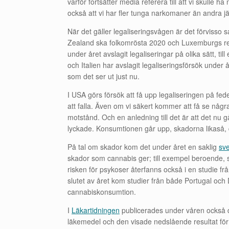
varför fortsätter media referera till att vi skulle h
också att vi har fler tunga narkomaner än andra jä
N
är det gäller legaliseringsvågen är det förvisso sa
Zealand ska folkomrösta 2020 och Luxemburgs reger
under året avslagit legaliseringar på olika sätt,
och Italien har avslagit legaliseringsförsök under
som det ser ut just nu.
I USA görs försök att få upp legaliseringen på feder
att falla. Även om vi säkert kommer att få se några 
motstånd. Och en anledning till det är att det nu 
lyckade. Konsumtionen går upp, skadorna likaså, d
På tal om skador kom det under året en saklig
sv
skador som cannabis ger; till exempel beroende, s
risken för psykoser återfanns också i en studie fr
slutet av året kom studier från både Portugal oc
cannabiskonsumtion.
I
Läkartidningen
publicerades under våren också de
läkemedel och den visade nedslående resultat för a