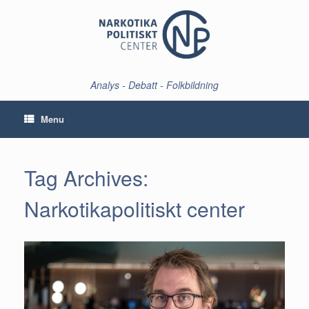
Skip
to
content
Analys - Debatt - Folkbildning
Menu
Tag Archives:
Narkotikapolitiskt center