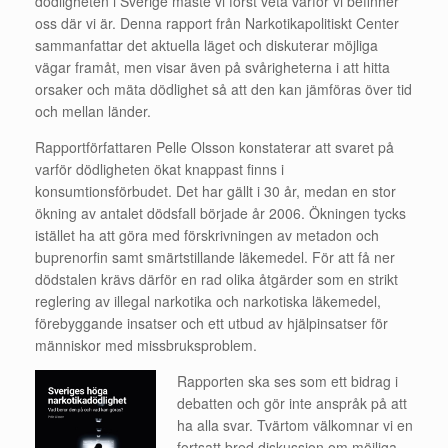
dödligheten i Sverige måste vi först veta varför vi befinner
oss där vi är. Denna rapport från Narkotikapolitiskt Center
sammanfattar det aktuella läget och diskuterar möjliga
vägar framåt, men visar även på svårigheterna i att hitta
orsaker och mäta dödlighet så att den kan jämföras över tid
och mellan länder.
Rapportförfattaren Pelle Olsson konstaterar att svaret på
varför dödligheten ökat knappast finns i
konsumtionsförbudet. Det har gällt i 30 år, medan en stor
ökning av antalet dödsfall började år 2006. Ökningen tycks
istället ha att göra med förskrivningen av metadon och
buprenorfin samt smärtstillande läkemedel. För att få ner
dödstalen krävs därför en rad olika åtgärder som en strikt
reglering av illegal narkotika och narkotiska läkemedel,
förebyggande insatser och ett utbud av hjälpinsatser för
människor med missbruksproblem.
Rapporten ska s
es som ett bidrag i
debatten och gör inte anspråk på att
ha alla svar. Tvärtom välkomnar vi en
fortsatt bred diskussion om möjliga