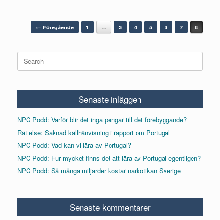
Post navigation
← Föregående
1
…
3
4
5
6
7
8
Search
for:
Senaste inläggen
NPC Podd: Varför blir det inga pengar till det förebyggande?
Rättelse: Saknad källhänvisning i rapport om Portugal
NPC Podd: Vad kan vi lära av Portugal?
NPC Podd: Hur mycket finns det att lära av Portugal egentligen?
NPC Podd: Så många miljarder kostar narkotikan Sverige
Senaste kommentarer