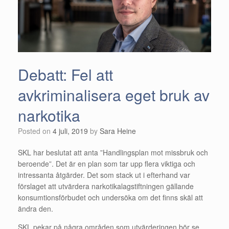
Debatt: Fel att
avkriminalisera eget bruk av
narkotika
Posted on
4 juli, 2019
by
Sara Heine
SKL har beslutat att anta ”Handlingsplan mot missbruk och
beroende”. Det är en plan som tar upp flera viktiga och
intressanta åtgärder. Det som stack ut i efterhand var
förslaget att utvärdera narkotikalagstiftningen gällande
konsumtionsförbudet och undersöka om det finns skäl att
ändra den.
SKL pekar på några områden som utvärderingen bör se