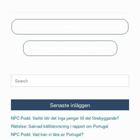
Post navigation
←
Lanserar nytt material på narkotikakonferens
NPC reder ut: Alternativa påföljder
→
Search
for:
Senaste inläggen
NPC Podd: Varför blir det inga pengar till det förebyggande?
Rättelse: Saknad källhänvisning i rapport om Portugal
NPC Podd: Vad kan vi lära av Portugal?