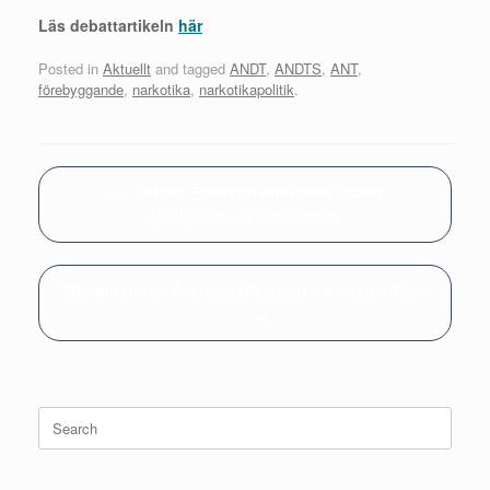
Läs debattartikeln
här
Posted in
Aktuellt
and tagged
ANDT
,
ANDTS
,
ANT
,
förebyggande
,
narkotika
,
narkotikapolitik
.
Post navigation
←
Debatt: Barnkonventionen kräver
förebyggande drogarbete
Webbinarium: Avkriminaliseringen av narkotika –
…
→
Search
for: